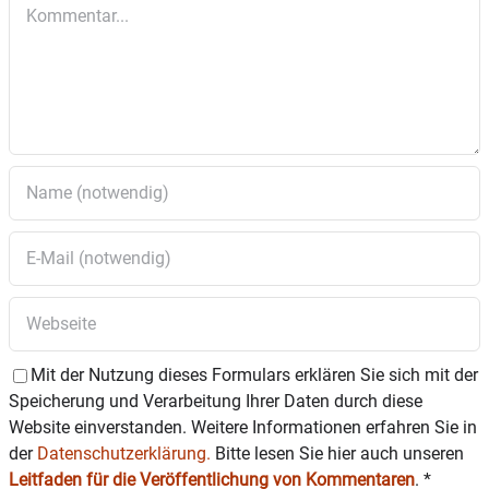
Kommentar
Die Familienführung und die Workshops werden von
der
Museumspädagogin Christa
Lüdecke
durchgeführt.
Eine Anmeldung
ist unter 08031 / 16900 oder
HolztechnischesMuseum@rosenheim.de erforderlich
Mit der Nutzung dieses Formulars erklären Sie sich mit der
Speicherung und Verarbeitung Ihrer Daten durch diese
Website einverstanden. Weitere Informationen erfahren Sie in
der
Datenschutzerklärung.
Bitte lesen Sie hier auch unseren
Leitfaden für die Veröffentlichung von Kommentaren
.
*