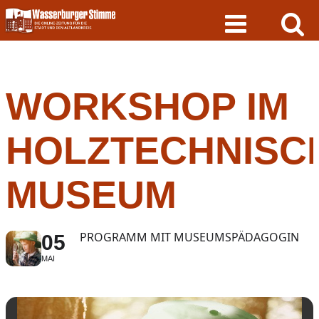
Skip
to
content
WORKSHOP IM
HOLZTECHNISC
MUSEUM
PROGRAMM MIT MUSEUMSPÄDAGOGIN
05
MAI