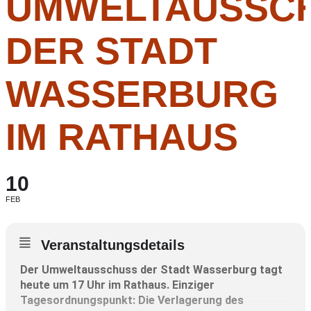
UMWELTAUSSC
DER STADT
WASSERBURG
IM RATHAUS
10
FEB
Veranstaltungsdetails
Der Umweltausschuss der Stadt Wasserburg tagt
heute um 17 Uhr im Rathaus. Einziger
Tagesordnungspunkt: Die Verlagerung des