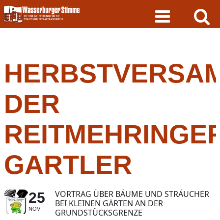
Skip
to
content
HERBSTVERSA
DER
REITMEHRINGE
GARTLER
VORTRAG ÜBER BÄUME UND STRÄUCHER
25
BEI KLEINEN GÄRTEN AN DER
NOV
GRUNDSTÜCKSGRENZE