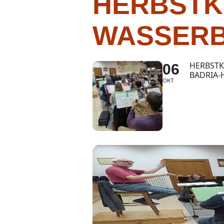
HERBSTK
WASSERB
HERBSTK
06
BADRIA-
OKT