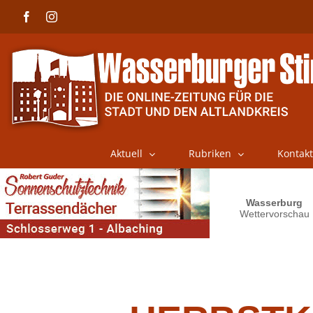
Skip
Facebook
Instagram
to
content
Aktuell
Rubriken
Kontakt