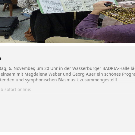
s
g, 6. November, um 20 Uhr in der Wasserburger BADRIA-Halle lädt
einsam mit Magdalena Weber und Georg Auer ein schönes Progra
ltenden und symphonischen Blasmusik zusammengestellt.
b sofort online:
t der Stadtkapelle am
6
.
 oder
zehn
Euro
online
unter
de/tickets, per E-Mail über
rg.de oder unter der Ticket-
nsage) erhältlich.