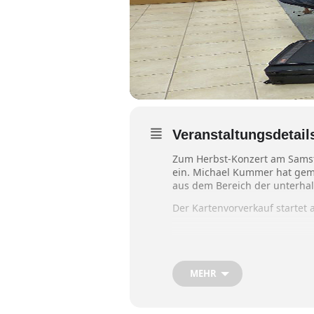
Veranstaltungsdetail
Zum Herbst-Konzert am Samsta
ein. Michael Kummer hat gem
aus dem Bereich der unterha
Der Kartenvorverkauf startet a
Eintrittskarten für das Konzer
November sind zu
12,50
Euro
www.stadtkapelle-wasserburg.
MEHR
tickets@stadtkapelle-wasserbu
Hotline 08071/9226010 (Banda