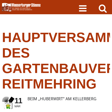
Skip
to
content
HAUPTVERSAM
DES
GARTENBAUVER
REITMEHRING
BEIM „HUBERWIRT“ AM KELLERBERG
11
MÄR