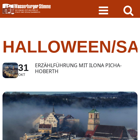
Skip
to
content
HALLOWEEN/SA
ERZÄHLFÜHRUNG MIT ILONA PICHA-
31
HOBERTH
OKT