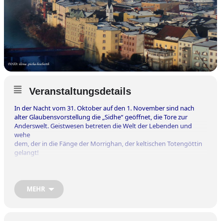
Veranstaltungsdetails
In der Nacht vom 31. Oktober auf den 1. November sind nach
alter Glaubensvorstellung die „Sidhe“ geöffnet, die Tore zur
Anderswelt. Geistwesen betreten die Welt der Lebenden und
wehe
dem, der in die Fänge der Morrighan, der keltischen Totengöttin
gelangt!
Auch in den Gassen und Winkeln der Wasserburger Altstadt gibt
es viele mystische und spannende Geschichten zu erzählen über
MEHR
Untote, Aufhocker
und Wiedergänger und es gibt vieles zu berichten über die
Glaubensvorstellungen unserer Ahnen, über Riten und Bräuche
und über den