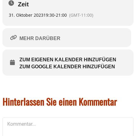
Zeit
Umgang mit der Vergänglichen unserer irdischen Existenz.
Treffpunkt: 19.30 Uhr an der Michaelskapelle in Wasserburg (bei
31. Oktober 2023
19:30
-
21:00
(GMT-11:00)
der Jakobskirche)
Anmeldung unter Tel. 08071 93 157 oder per email info@picha-
hoeberth.com
MEHR DARÜBER
ZUM EIGENEN KALENDER HINZUFÜGEN
ZUM GOOGLE KALENDER HINZUFÜGEN
Hinterlassen Sie einen Kommentar
Kommentar