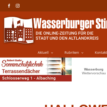
Skip
Facebook
Instagram
to
content
Aktuell
Rubriken
Kontakt