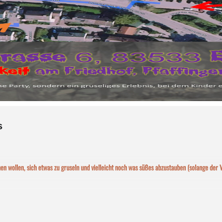
s
en wollen, sich etwas zu gruseln und vielleicht noch was süßes abzustauben (solange der 