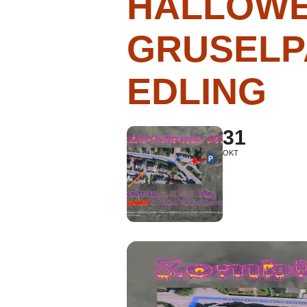
HALLOW
GRUSELP
EDLING
31
OKT