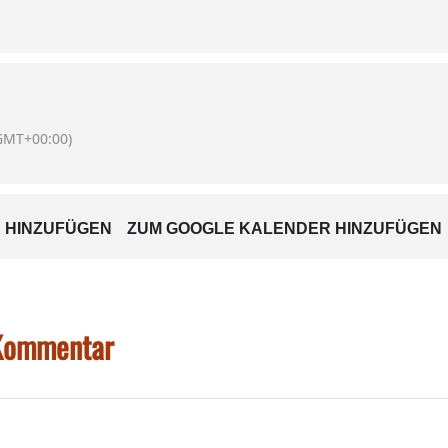
ße 6 in 83533
Edling
vorbei zu schauen
GMT+00:00)
 HINZUFÜGEN
ZUM GOOGLE KALENDER HINZUFÜGEN
 Kommentar