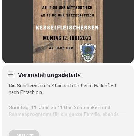
Veranstaltungsdetails
Die Schützenverein Steinbuch lädt zum Hallenfest
nach Ebrach ein.
Sonntag, 11. Juni,
ab 11 Uhr Schmankerl und
Rahmenprogramm für die ganze Familie,
abends
ab 18 Uhr werden Steckerlfische angeboten
MEHR