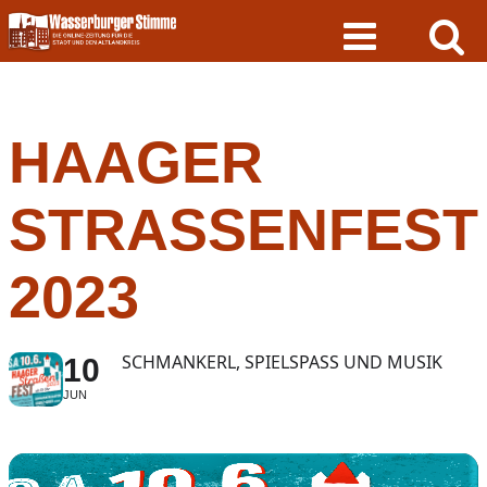
Skip
to
content
HAAGER
STRASSENFEST 2
023
SCHMANKERL, SPIELSPASS UND MUSIK
10
JUN