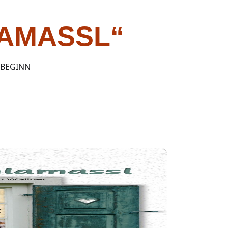
AMASSL“
SBEGINN