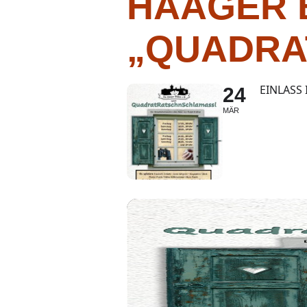
HAAGER 
„QUADRA
EINLASS
24
MÄR