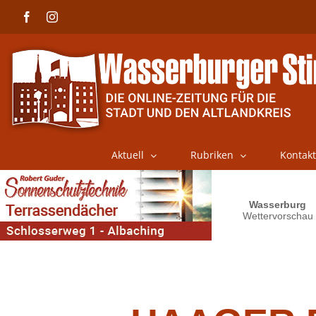
Skip
Facebook
Instagram
to
content
Aktuell
Rubriken
Kontakt