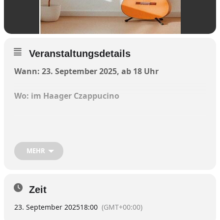
Veranstaltungsdetails
Wann: 23. September 2025, ab 18 Uhr
Wo: im Haager Czappucino
Einen Abend mit Musik, Literatur und
bayerischer Brotzeit gibt es am Dienstag, 23.
MEHR
September, ab 18 Uhr im Haager Czappuccino.
Herbert Fröschl liest aus dem Buch seines
Zeit
Großvaters, für die musikalische Begleitung
sorgt der Haager Viergesang.
23. September 2025
18:00
(GMT+00:00)