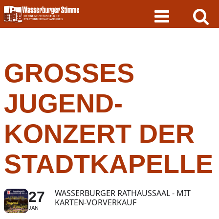
Skip
to
content
GROSSES J
UGEND-K
ONZERT DER S
TADTKAPELLE
WASSERBURGER RATHAUSSAAL - MIT
27
KARTEN-VORVERKAUF
JAN