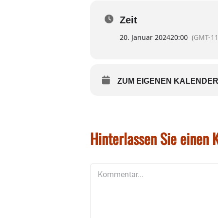
aus Ramerberg ihr Komme
Zeit
Die Feuerwehr in Rott fre
doch die so unglaublich e
20. Januar 2024
20:00
(GMT-11
Unser Tipp: Tische und so
ZUM EIGENEN KALENDER
Hinterlassen Sie einen
Kommentar