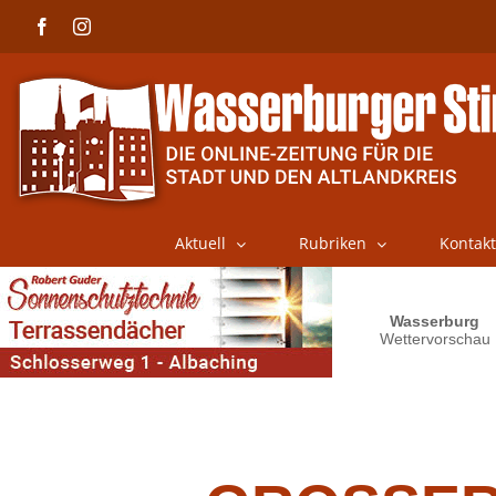
Skip
Facebook
Instagram
to
content
Aktuell
Rubriken
Kontakt