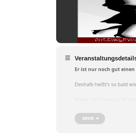
Veranstaltungsdetail
Er ist nur noch gut einen
Deshalb heißt’s so bald wi
Wann: am Samstag, 20. Jan
Wo: beim großen Feuerwehrb
MEHR
Es spielt die Band „Bayer