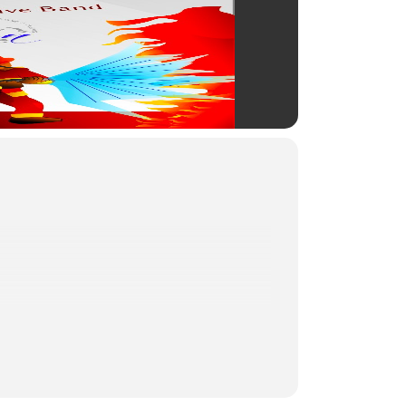
at die Showtanzgruppe Hot Socks