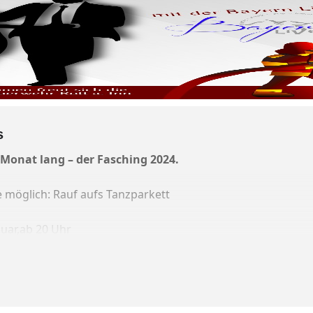
s
 Monat lang – der Fasching 2024.
e möglich: Rauf aufs Tanzparkett
uar,ab 20 Uhr
all in Rott, beim Stechl-Wirt im Saal
n live“ – nomen est omen, mehr sogn ma ned, und zudem h