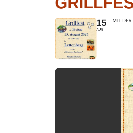
GRILLFES
MIT DER
15
AUG