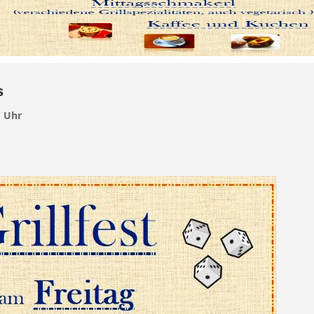
s
1 Uhr