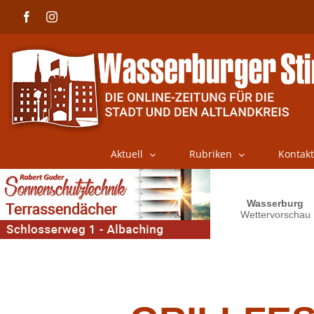
Skip
Facebook
Instagram
to
content
Aktuell
Rubriken
Kontakt