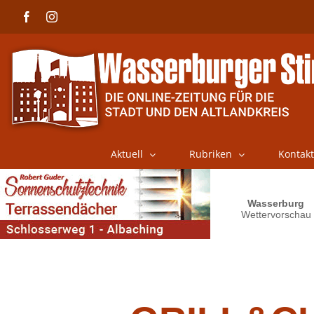
Skip
Facebook
Instagram
to
content
Aktuell
Rubriken
Kontakt