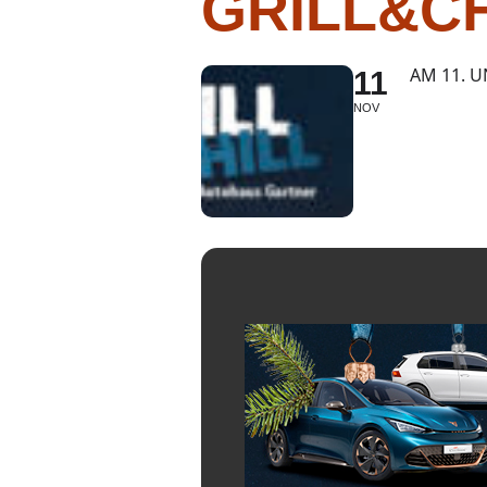
GRILL&CH
AM 11. 
11
NOV