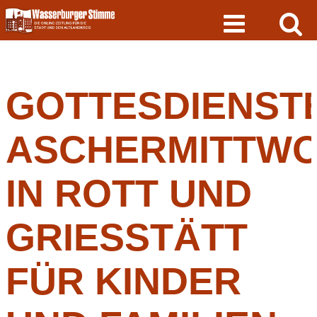
Skip
to
content
GOTTESDIENST
ASCHERMITTW
IN ROTT UND
GRIESSTÄTT
FÜR KINDER