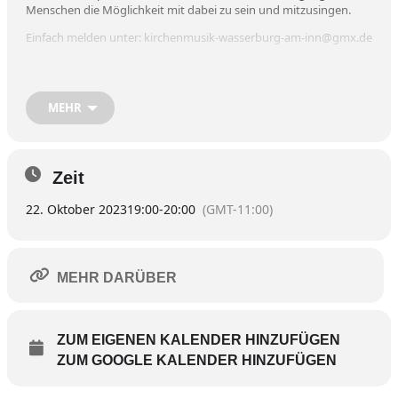
Menschen die Möglichkeit mit dabei zu sein und mitzusingen.
Einfach melden unter: kirchenmusik-wasserburg-am-inn@gmx.de
Die Probe für den Gottesdienst beginnt um 17.45 Uhr im Saal St.
Konrad! Ganz herzliche Einladung dazu!
MEHR
Zeit
22. Oktober 2023
19:00
-
20:00
(GMT-11:00)
MEHR DARÜBER
ZUM EIGENEN KALENDER HINZUFÜGEN
ZUM GOOGLE KALENDER HINZUFÜGEN