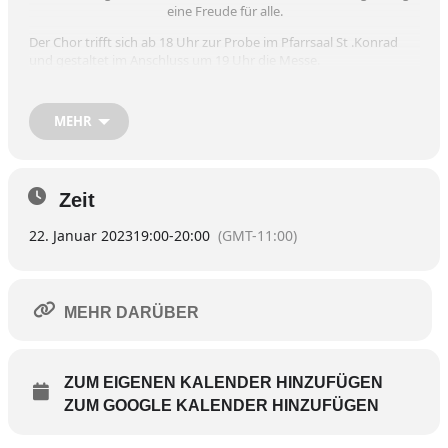
eine Freude für alle.
Der Chor trifft sich ab 18 Uhr zur Probe im Pfarrsaal St .Konrad
und gestaltet im Anschluss um 19 Uhr die Messe.
Mitmachen ist jederzeit möglich und erwünscht, einfach
anmelden!
MEHR
Kontakt: kirchenmusik-wasserburg-am-inn@gmx.de
Webseite:
www.kirchenmusik-wasserburg-am-inn.com
Zeit
22. Januar 2023
19:00
-
20:00
(GMT-11:00)
MEHR DARÜBER
ZUM EIGENEN KALENDER HINZUFÜGEN
ZUM GOOGLE KALENDER HINZUFÜGEN