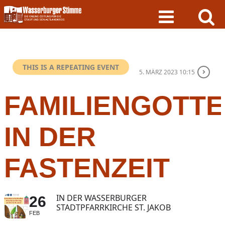
Skip
to
content
THIS IS A REPEATING EVENT
5. MÄRZ 2023 10:15
FAMILIENGOTTE
IN DER
FASTENZEIT
IN DER WASSERBURGER
26
STADTPFARRKIRCHE ST. JAKOB
FEB