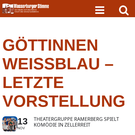
Skip
to
content
GÖTTINNEN
WEISSBLAU – L
ETZTE V
ORSTELLUNG
THEATERGRUPPE RAMERBERG SPIELT
13
KOMÖDIE IN ZELLERREIT
NOV