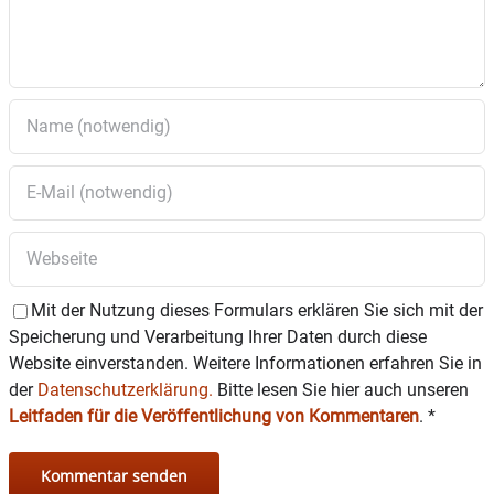
Zeit noch Zuwendung. Die Beiden stehen voll unter dem Pantoffel
und laufen seit langem eher nebenbei mit.
Traudl, ‚glücklich verwitwet‘, konzentriert sich inzwischen auf die
Zukunft ihres Sohnes Andreas, den sie gewinnbringend
verheiraten möchte. Andreas will aber nicht enden wie seine
beiden geknechteten Onkel. Doch gegen die geballte Macht der
drei Schwestern kommen letztlich alle drei Männer nicht an. Als
Franz auch noch den Bürgermeisterposten an Traudl verliert, ist
das Maß voll.
Mit der Nutzung dieses Formulars erklären Sie sich mit der
Speicherung und Verarbeitung Ihrer Daten durch diese
Website einverstanden. Weitere Informationen erfahren Sie in
der
Datenschutzerklärung.
Bitte lesen Sie hier auch unseren
Leitfaden für die Veröffentlichung von Kommentaren
.
*