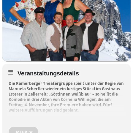
Veranstaltungsdetails
Die Ramerberger Theatergruppe spielt unter der Regie von
Manuela Scherfler wieder ein lustiges Stückl im Gasthaus
Esterer in Zellerreit: „Göttinnen weißblau“ – so heißt die
Komödie in drei Akten von Cornelia Willinger, die am
Freitag, 4. November, ihre Premiere haben wird. Fünf
weitere Aufführungen sind geplant
.
„Fröhliche, unbeschwerte Stunden warten auf die Besucher beim
Esterer-Wirt in Zellerreit“, verspricht die Theatergruppe.
MEHR