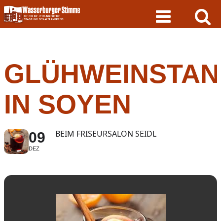
Skip
to
content
GLÜHWEINSTAN
IN SOYEN
BEIM FRISEURSALON SEIDL
09
DEZ