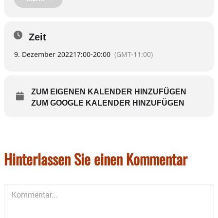
einzuläuten,
laden wir Sie ganz herzlich auf ein
Tässchen Glühwein oder
Zeit
Kinderpunsch vor
9. Dezember 2022
17:00
-
20:00
(GMT-11:00)
.
unserem Salon ein
ZUM EIGENEN KALENDER HINZUFÜGEN
Am
Freitag 09.12.
ZUM GOOGLE KALENDER HINZUFÜGEN
Von
17.00 bis 20:00
Beim
Friseursalon Seidl
in
Soyen
Hinterlassen Sie einen Kommentar
Auf Euer Kommen freut sich
Kommentar
Nicole Seidl mit Team