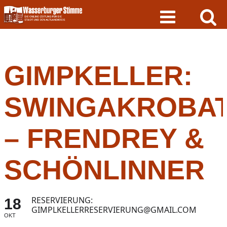
Skip
to
content
GIMPKELLER:
SWINGAKROBA
– FRENDREY &
SCHÖNLINNER
RESERVIERUNG:
18
GIMPLKELLERRESERVIERUNG@GMAIL.COM
OKT