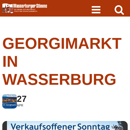
Skip
to
content
GEORGIMARKT
IN
WASSERBURG
27
APR