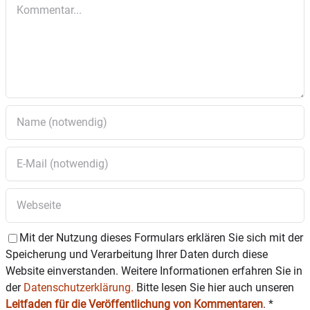
Kommentar
Der Markt ist auch verkaufsoffen – es kann
also ausgiebig in den Wasserburger Läden
gebummelt werden:
Die Geschäfte haben von 11.30 bis 16.30 Uhr
offen.
Der Stadtbus pendelt in der gleichen Zeit
zwischen Badria, Altstadt und Reitmehring
circa im 30-Minuten-Takt und ist gratis
nutzbar.
Mit der Nutzung dieses Formulars erklären Sie sich mit der
Speicherung und Verarbeitung Ihrer Daten durch diese
Website einverstanden. Weitere Informationen erfahren Sie in
der
Datenschutzerklärung.
Bitte lesen Sie hier auch unseren
Leitfaden für die Veröffentlichung von Kommentaren
.
*