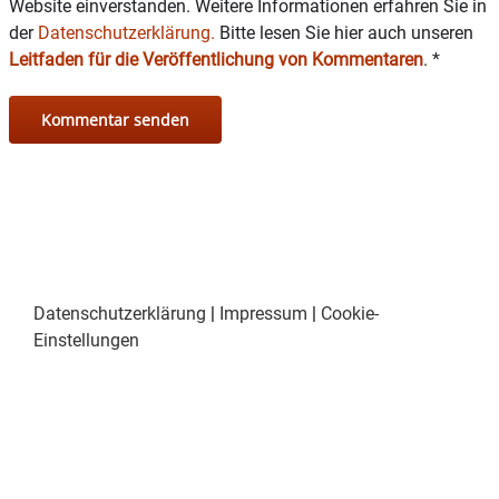
Website einverstanden. Weitere Informationen erfahren Sie in
der
Datenschutzerklärung.
Bitte lesen Sie hier auch unseren
www.touwas.de oder
Leitfaden für die Veröffentlichung von Kommentaren
.
*
bei der Touristinfo unter der 08071 / 15-22.
Datenschutzerklärung
|
Impressum
|
Cookie-
Einstellungen