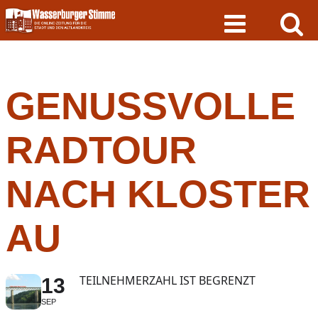
Skip
to
content
GENUSSVOLLE
RADTOUR
NACH KLOSTER
AU
TEILNEHMERZAHL IST BEGRENZT
13
SEP