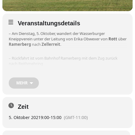
Veranstaltungsdetails
– Am Dienstag, 5. Oktober, wandert der Wasserburger
Kneippverein unter der Leitung von Erika Obwexer von
Rott
über
Ramerberg
nach
Zellerreit
.
– Rückfahrt ist vom Bahnhof Ramerberg mit dem Zug zurück
nach Reithmehring
– Gesamtstrecke beträgt etwa acht Kilometer.
MEHR
– Die Fahrt mit der Bahn nach Rott ist um 9 Uhr in Reitmehring,
Rückkehr gegen 15 Uhr.
Zeit
– Anmeldung bitte bis zum Montag um 12 Uhr in der
Wasserburger Bücherstube unter der 08071/7401.
5. Oktober 2021
9:00
-
15:00
(GMT-11:00)