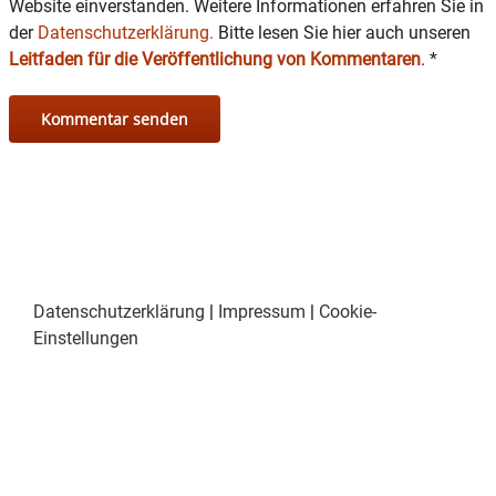
Anpassung der Eintragungsverfügung; Festlegung des neuen
Website einverstanden. Weitere Informationen erfahren Sie in
Endpunktes für den beschränkt öffentlichen Weg
der
Datenschutzerklärung.
Bitte lesen Sie hier auch unseren
Antrag auf Zuschuss
, TSV Soyen, Bodenverbesserung und
Leitfaden für die Veröffentlichung von Kommentaren
.
*
Sanierung der
Rasentragschicht der Sportplätze Soyen; Beratung und
Beschlus
Datenschutzerklärung
|
Impressum
|
Cookie-
Einstellungen