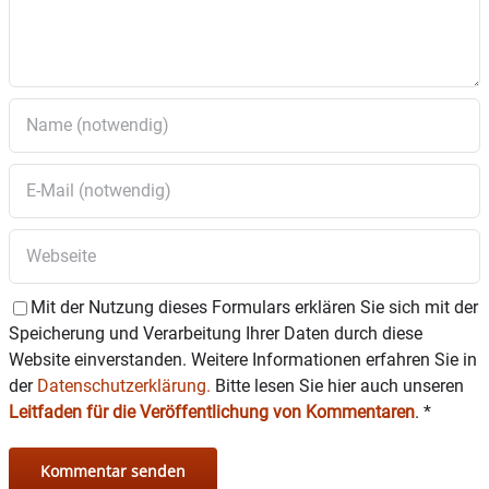
Gebühren im Kindergarten sowie der
Kinderkrippe
7. Vermietung
Spiegelsaal in der Turnhalle
8.
Gemeindehaus
– Mietvertrag mit der
Verwaltungsgemeinschaft Rott
9. ÖPNV – Vereinbarung zwischen der
Rosenheimer Verkehrsgesellschaft (RoVG) und
der Gemeinde Rott über die
MVV-Buslinie
444
Assling – Rott a. Inn – Griesstätt / Beratung und
Beschlussfassung
10. Bauantrag auf isolierte Befreiung –
Aufstellung eines Käse-Verkaufsautomat an
der ALPMA
Mit der Nutzung dieses Formulars erklären Sie sich mit der
11.
Erneuerung des Daches am Bauhof –
Speicherung und Verarbeitung Ihrer Daten durch diese
Freigabe zur Ausschreibung
Website einverstanden. Weitere Informationen erfahren Sie in
12. Bekanntgaben aus der nichtöffentlichen
der
Datenschutzerklärung.
Bitte lesen Sie hier auch unseren
Sitzung
Leitfaden für die Veröffentlichung von Kommentaren
13. Bekanntgaben und Anfragen
.
*