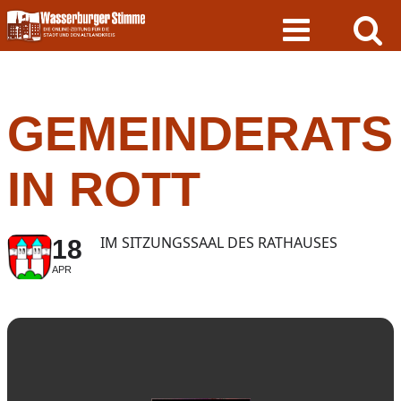
Skip
to
content
GEMEINDERATS
IN ROTT
IM SITZUNGSSAAL DES RATHAUSES
18
APR