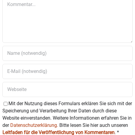
Kommentar
Birkenhof 1, Fl.Nr.: 1807 Gemarkung Schleefeld
Antrag auf Neubau eines Gebäudes für die
Verarbeitung von Eigenerzeugnissen,
3.4
Birkenhof 1, Fl.Nr.: 1807/2 Gemarkung
Schleefeld
Antrag auf Neubau eines
Betriebsleiterwohnhauses mit Garage,
3.5
Birkenhof 1, Fl.Nr.: 1807/2 Gemarkung
Schleefeld
Antrag auf Anbau einer landwirtschaftlichen
Lagerhalle für Hackschnitzel und Tierfutter,
3.6
sowie einer Fahrsiloüberdachung an eine
bestehende Halle, Linnern 1, Fl.Nr.: 852
Gemarkung Schleefeld
Mit der Nutzung dieses Formulars erklären Sie sich mit der
TÖB Beteiligung: Aufstellung des
Speicherung und Verarbeitung Ihrer Daten durch diese
4.
Bebauungsplans „Viehhauser Straße“ der
Website einverstanden. Weitere Informationen erfahren Sie in
Gemeinde Edling
der
Datenschutzerklärung.
Bitte lesen Sie hier auch unseren
5.
Bürger-Werkstatt – aktueller Stand
Leitfaden für die Veröffentlichung von Kommentaren
.
*