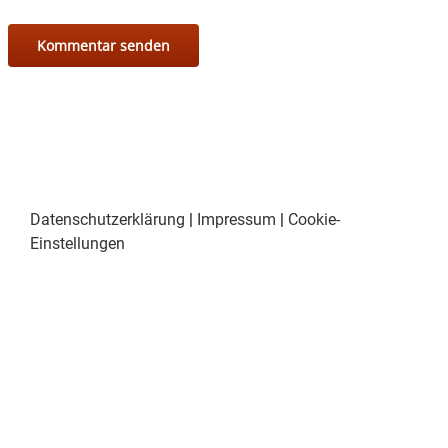
Spenden-Aktion zum Bau eines Musikheims
6.
der Blaskapelle Isen
Verschiedenes – Bekanntmachungen und
7.
Anträge
Datenschutzerklärung
|
Impressum
|
Cookie-
Einstellungen