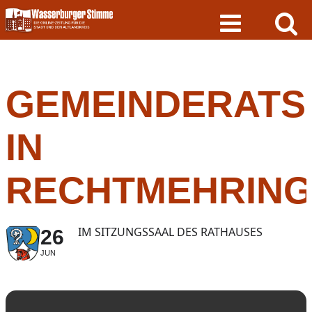
Skip
to
content
GEMEINDERATS
IN
RECHTMEHRIN
IM SITZUNGSSAAL DES RATHAUSES
26
JUN