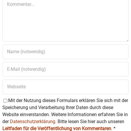
Kommentar
Teilerneuerung eines bestehenden,
landwirtschaftlichen Gebäudes und Einbau einer
Wohnung – Alternativ: Abbruch und Neubau des
Gebäudeteiles,
Flecklhäusl 2
3.2 Verlängerungsantrag der Bauvoranfrage:
Einbau von App. im bestehenden
Betriebsgebäude – Teilabbruch Betriebsgebäude
mit Neubau eines Wohnhauses in gleicher Größe
– Neubau einer Holzlege als Ersatz für
bestehende Holzlege –
Flecklhäusl 2
3.3 Verlängerungsantrag auf den Vorbescheid
(2021): Neubau eines
Wohngebäudes,
Homberger Straße 7
Mit der Nutzung dieses Formulars erklären Sie sich mit der
Speicherung und Verarbeitung Ihrer Daten durch diese
3.4 Antrag auf Baugenehmigung: Errichtung
Website einverstanden. Weitere Informationen erfahren Sie in
einer Terrassenüberdachung,
Nelkenstraße 12
der
Datenschutzerklärung.
Bitte lesen Sie hier auch unseren
Leitfaden für die Veröffentlichung von Kommentaren
.
*