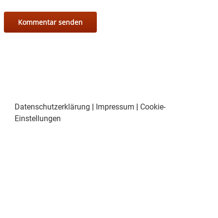
3.5 Antrag auf Baugenehmigung: Erweiterung
des bestehenden Wohnhauses,
Willerstett 3
4. Verschiedenes – Bekanntmachungen und
Anträge
Datenschutzerklärung
|
Impressum
|
Cookie-
Einstellungen