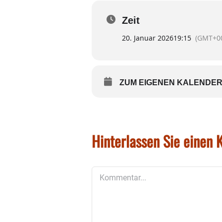
Zusammenhang mit dem sog
Bauleitplanung; VEP Nr. 
Zeit
Öffentlichkeitsbeteiligung
20. Januar 2026
19:15
(GMT+00
Bauleitplanung; VEP Nr. 1
Behördenbeteiligung gemäß
Erste Änderungssatzung z
Genehmigung überplanmäß
ZUM EIGENEN KALENDER
BayKiBiG-Förderung; Antrag
Bekanntgaben aus der nich
Bekanntgaben und Anfrag
Hinterlassen Sie einen
Kommentar