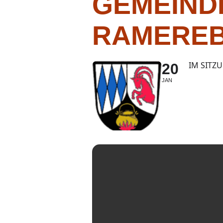
GEMEIND
RAMERE
IM SITZ
20
JAN