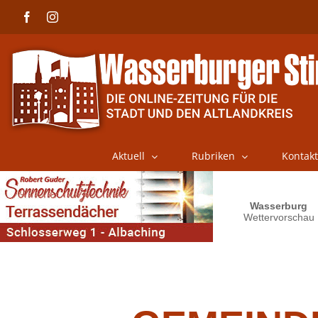
Skip
Facebook
Instagram
to
content
Aktuell
Rubriken
Kontakt