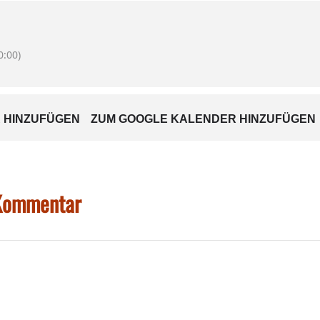
enannten „Bauturbo“ / Beratung und Beschlussfassung zur wei
11 Berg-ELPRO, 1. Änderung; Abwägung der Stellungnahmen Stellu
 gemäß § 3 Abs. 1 und § 4 Abs. 1 Baugesetzbuch
:00)
1 Berg-ELPRO, 1. Änderung; Billigungsbeschluss und Beschluss übe
 § 3 Abs. 2 und § 4 Abs. 2 BauBG
ur Hundesteuersatzung
iger Ausgaben für das Jahr 2025
 HINZUFÜGEN
ZUM GOOGLE KALENDER HINZUFÜGEN
 des Integrationskindergarten Soyen auf Bewilligung des Faktors 
töffentlichen Gemeinderatssitzung
en
 Kommentar