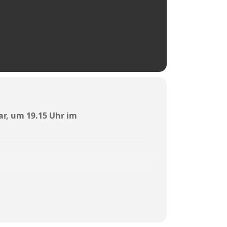
ar, um 19.15 Uhr im
eil, 83/4 und 83/5 der Gemarkung
eänderten Satzungsentwurfs
 Einführung der §§ 36a und 246e BauGB im