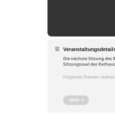
Veranstaltungsdetail
Die nächste Sitzung des 
Sitzungssaal des Rathaus
Folgende Themen stehen 
Genehmigung der öffentli
Bauleitplanung; Einbezieh
MEHR
Ramerberg; Abwägung der
Bauangelegenheiten; Ände