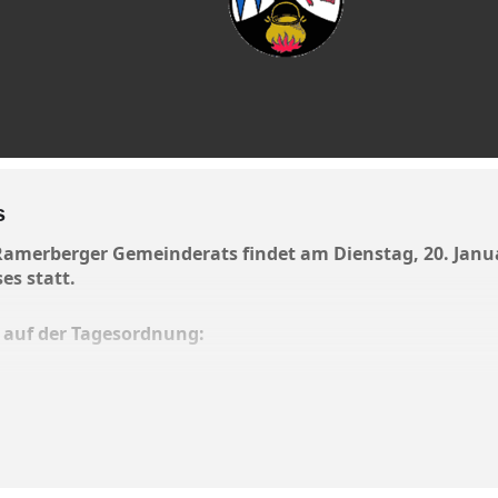
s
Ramerberger Gemeinderats findet am Dienstag, 20. Janu
es statt.
auf der Tagesordnung:
chen Niederschrift vom 16. Dezember
ungssatzung „Anger“ für den Bereich der Grundstücke Fl.Nrn. 83/T
 eingegangenen Stellungnahmen sowie erneute Auslegung des g
rungen im Baugesetzbuch zum 01.10.2025 unter anderem mit der