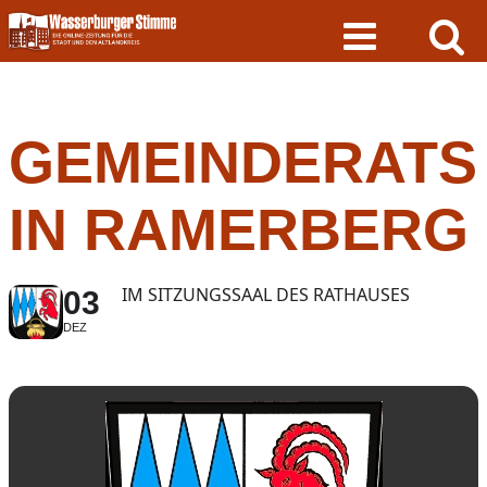
Skip
to
content
GEMEINDERATS
IN RAMERBERG
IM SITZUNGSSAAL DES RATHAUSES
03
DEZ