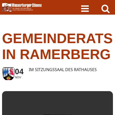
Skip
to
content
GEMEINDERATS
IN RAMERBERG
IM SITZUNGSSAAL DES RATHAUSES
04
NOV