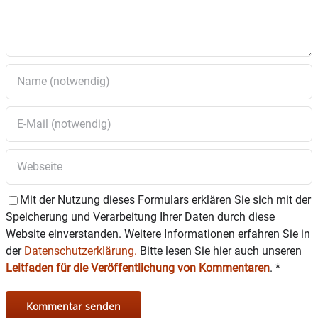
barrierefreien Zugangs für das mittlere Grabfeld des
kirchlichen Friedhofs in Pfaffing – Überlassung
eines Grundstücksstreifens – Beratung und
Beschlussfassung
8 Bekanntgaben und Anfragen
8.1 Bekanntgabe der gefassten Beschlüsse des
nichtöffentlichen Teils der letzten
Gemeinderatssitzung
8.2 Bericht über laufende Angelegenheiten und
Themen
8.3 Anfragen aus dem Gemeinderat
Mit der Nutzung dieses Formulars erklären Sie sich mit der
Speicherung und Verarbeitung Ihrer Daten durch diese
Website einverstanden. Weitere Informationen erfahren Sie in
der
Datenschutzerklärung.
Bitte lesen Sie hier auch unseren
Leitfaden für die Veröffentlichung von Kommentaren
.
*