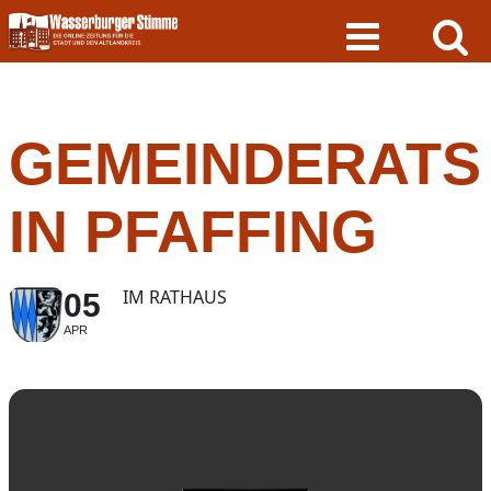
Skip
to
content
GEMEINDERATS
IN PFAFFING
IM RATHAUS
05
APR