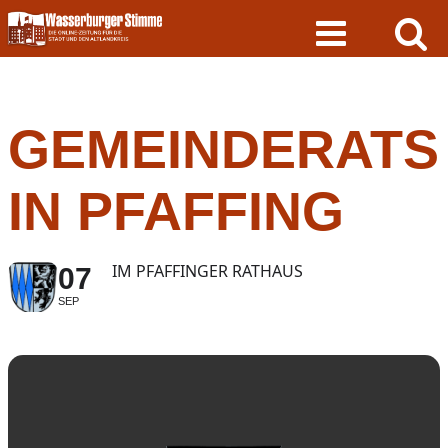
Skip
to
content
GEMEINDERATS
IN PFAFFING
IM PFAFFINGER RATHAUS
07
SEP