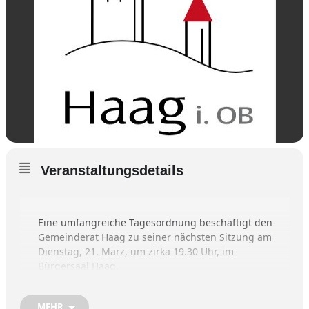
Veranstaltungsdetails
Eine umfangreiche Tagesordnung beschäftigt den 
Gemeinderat Haag zu seiner nächsten Sitzung am 
Dienstag, 21. März, um zirka 19.30 Uhr, im 
Bürgersaal Haag.

Neben mehreren Anträgen des Umweltreferenten 
Hans Urban sind auch der Ausbau des 
MEHR