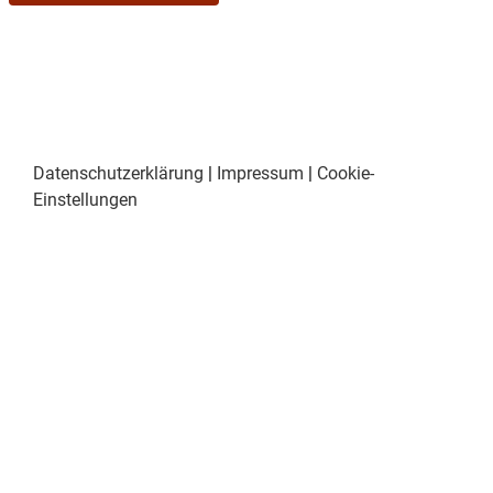
10. Zuschusswesen; Förderprogramm zur 
Regenwassernutzung
Datenschutzerklärung
|
Impressum
|
Cookie-
Einstellungen
Anschließend findet eine nichtöffentliche Sitzung 
statt.