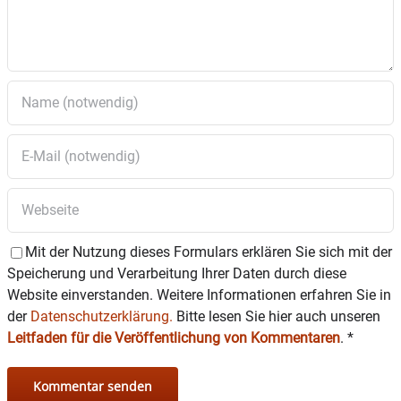
5. Liegenschaften; Antrag des Umweltreferenten 
Hans Urban auf Errichtung einer PV-Anlage auf 
dem Feuerwehrgerätehaus in Oberndorf

6. Landschaftspflege; Antrag des 
Umweltreferenten Hans Urban auf Anlage einer 
Allee aus Straßenbäumen an der aufgelassenen 
Straße von Altdorf nach Aicha

7. Einrichtungen für Kinder und Jugendliche; 
Übernahme von (Teil-)Einrichtungen des 
Familienzentrum e.V.

Mit der Nutzung dieses Formulars erklären Sie sich mit der
8. Straßen; Sanierung der Westendstraße BA 01 
Speicherung und Verarbeitung Ihrer Daten durch diese
(West); Antrag der CSU-Fraktion – Kanalneubau in 
Website einverstanden. Weitere Informationen erfahren Sie in
doppelwandiger Ausführung 
der
Datenschutzerklärung.
Bitte lesen Sie hier auch unseren
(Wasserschutzgebietszone II)

Leitfaden für die Veröffentlichung von Kommentaren
.
*
9. Straßen; Sanierung der Westendstraße BA 01 
(West); Fahrbahnsanierung 
(Deckschichterneuerung) – Kostenschätzung
