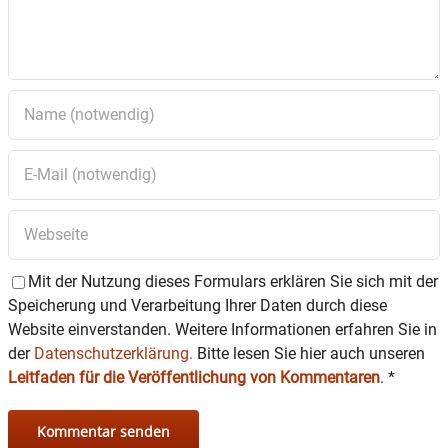
Bebauungsplans „Sondergebiet Bio-Energiepark
Aham“ – 2. Änderung und Erweiterung;
Behandlung der Stellungnahmen und
Auslegungsbeschluss
4. Aufstellung der Klarstellungs- und
Einbeziehungssatzung „Erpertsham“ – Billigung
des Entwurfs und Auslegungsbeschluss § 3 Abs.
2 und § 4 Abs. 2 BauGB
5. Die 14. Änderung des Flächennutzungsplans
der Gemeinde Babensham – Frühzeitige
Mit der Nutzung dieses Formulars erklären Sie sich mit der
Beteiligung der Behörden und sonstigen Träger
Speicherung und Verarbeitung Ihrer Daten durch diese
öffentlicher Belange
Website einverstanden. Weitere Informationen erfahren Sie in
der
Datenschutzerklärung.
Bitte lesen Sie hier auch unseren
6. Die 15. Änderung des Flächennutzungsplans
Leitfaden für die Veröffentlichung von Kommentaren
.
*
sowie Aufstellung des vorhabenbezogenen
Bebauungsplans „PV-Park Asham“ der
Gemeinde Amerang