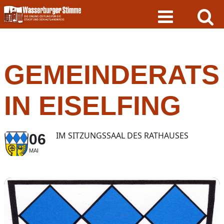
Skip
to
content
GEMEINDERATS
IN EISELFING
IM SITZUNGSSAAL DES RATHAUSES
06
MAI