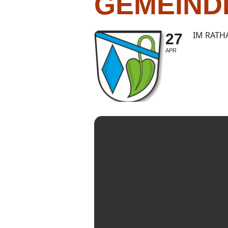
GEMEIND
IM RATH
27
APR