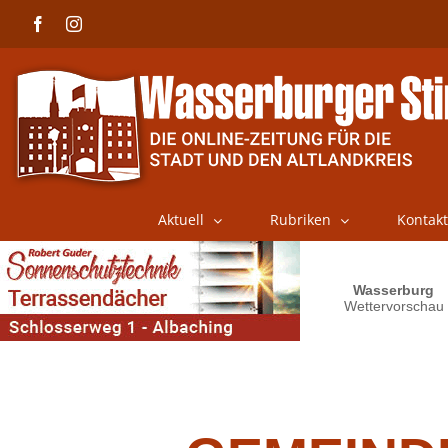
Skip
Facebook
Instagram
to
content
Aktuell
Rubriken
Kontakt