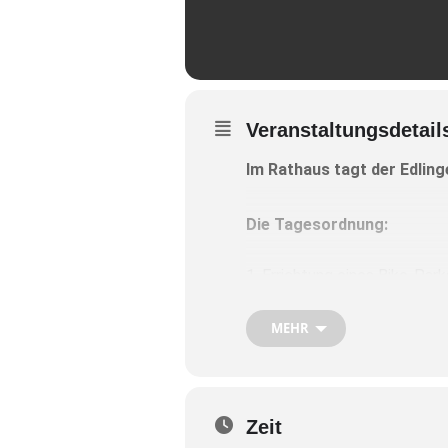
Veranstaltungsdetail
Im Rathaus tagt der Edling
Die Tagesordnung:
1. Errichtung eines Bike-Par
Durchführung und Auftragsv
MEHR
2. Antrag auf Vorbescheid z
3. Antrag auf Baugenehmigun
Hackschnitzel-Heizung in Br
Zeit