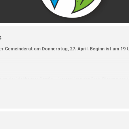
s
er Gemeinderat am Donnerstag, 27. April. Beginn ist um 19 
ks an der Viehhauser Straße – Vorstellung der Grob-Planung sow
ergabe
ur Abklärung einer Wohnbebauung auf Fl.-Nr. 181/17, Gemarkung 
g zum Umbau der besteheden Mist-Lagerstätte in Lager für Hac
andstätt 4 a