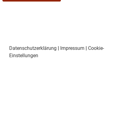
11.Erlass einer
Stellplatz-Satzung der
Gemeinde Edling
12.Erlass einer neuen
Benutzungssatzung für
Kindertageseinrichtungen
der Gemeinde
Edling
Datenschutzerklärung
|
Impressum
|
Cookie-
Einstellungen
13.Vollzug der Gemeinderats-Geschäftsordnung
– Bekanntgabe zur
Bewirtschaftung von
Haushaltsmitteln
14.Anträge und Bekanntmachungen