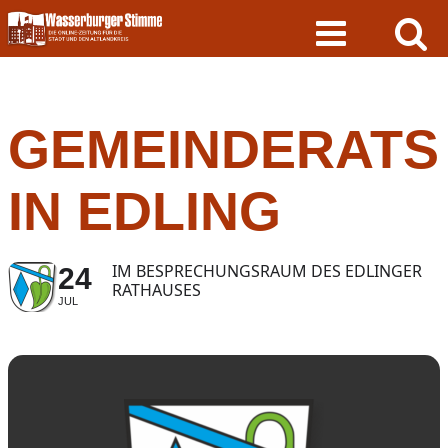
Skip
to
content
GEMEINDERATS
IN EDLING
IM BESPRECHUNGSRAUM DES EDLINGER
24
RATHAUSES
JUL