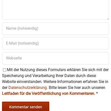
7.Antrag auf isolierte Befreiung zur Errichtung
eines Sichtschutzes mit einer Höhe von bis zu
zwei Metern entlang der Grundstücksgrenze in
der
Pfaffinger Straße 16
8.Erneute Beschlussfassung zur Teilnahme
am
Förderverfahren der Gigabit.RL 2.0
9.Ausbau von Gemeindestraßen in Edling:
Los 1
Oberunterach – Unterunterach
Mit der Nutzung dieses Formulars erklären Sie sich mit der
Speicherung und Verarbeitung Ihrer Daten durch diese
Los 2 Harter Straße und Straße in
Hart
–
Auftragsvergabe
Website einverstanden. Weitere Informationen erfahren Sie in
der
Datenschutzerklärung.
Bitte lesen Sie hier auch unseren
Leitfaden für die Veröffentlichung von Kommentaren
10.Ausbau von Gemeindestraßen –
.
*
Fertigstellung
Egerländerweg in Edling
–
Auftragsvergabe