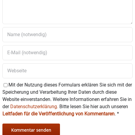
bestehendes Wohnhaus in der
Staudhamer
Straße 15a
11. Bekanntgabe der
Sitzungstermine
für das
Jahr 2025
12. Auftragsvergabe der
Gebäudereinigung
für
Rathaus, Kindergarten Schatztruhe, Hänsel &
Gretel
13. Vollzug der Wassergesetze – Antrag auf
Erteilung einer Bewilligung zum
Zutage-Fördern
und Ableiten von Grundwasser
aus den
Mit der Nutzung dieses Formulars erklären Sie sich mit der
Brunnen II und II der Gemeinde Edling
Speicherung und Verarbeitung Ihrer Daten durch diese
14. Arbeitsgemeinschaft für
Website einverstanden. Weitere Informationen erfahren Sie in
die
Entwicklungsplanung des Raumes
der
Datenschutzerklärung.
Bitte lesen Sie hier auch unseren
Wasserburg
(ARGE) – Zustimmung der ARGE-
Leitfaden für die Veröffentlichung von Kommentaren
.
*
Niederschrift zur Sitzung vom 09.10.2024
15. Wasserversorgung –
Notverbund mit der
Gemeinde Pfaffing an der Harter Straße
–