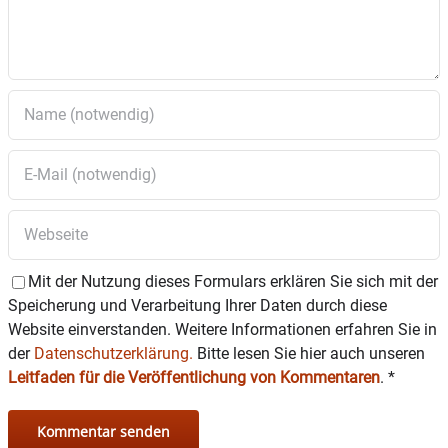
Bekanntgabe zur Bewirtschaftung von
Haushaltsmitteln
10.Festlegung der
Wahlhelfer-
Entschädigung
(Erfrischungsgeld) für die
Kommunalwahlen 2026
11.Antrag der UBG Edling vom 12.01.2026 –
Rechtliche Grundlage für die Entfernung
von
Geschwindigkeits-Begrenzungen (30
km/h)
im
Gemeindegebiet
12.Erneuerung des Bodens im
Feuerwehrhaus
in Edling
– Flur Kellergeschoss und
Obergeschoss
Mit der Nutzung dieses Formulars erklären Sie sich mit der
13.Vergabe Auftrag
Speicherung und Verarbeitung Ihrer Daten durch diese
Estricharbeiten
Kegelbahnen
Website einverstanden. Weitere Informationen erfahren Sie in
14.
Neubau des Edlinger
der
Datenschutzerklärung.
Bitte lesen Sie hier auch unseren
Rathauses
Auftragsvergabe Vordächer
Leitfaden für die Veröffentlichung von Kommentaren
.
*
15.
Sanierung des Edlinger Rathauses
–
Vergabe der Außenanlagen – Nachtrag
16.Erhöhung des Treppengeländers im
Rathaus