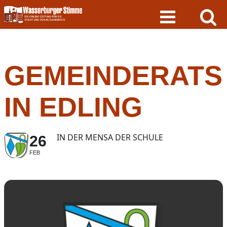
Skip
to
content
GEMEINDERATS
IN EDLING
IN DER MENSA DER SCHULE
26
FEB