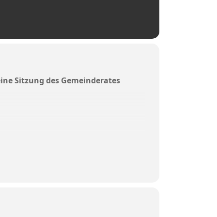
eine Sitzung des Gemeinderates
er Wohneinheiten am Anwesen
irtschaftlich genutzten Teilgebäudes und
esen „Asham 9“ durch Herrn Rupert Mayer
schaftlich genutzten Maschinenhalle mit