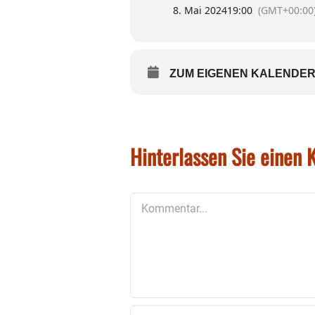
Werkstatt; Anbau einer Au
8. Mai 2024
19:00
(GMT+00:00
4.4 Antrag auf Baugenehm
4.5 Antrag auf Baugenehm
Ferienwohnung 2; Einbau 
Stall – Stadelgebäude Mit
ZUM EIGENEN KALENDER
Neubauer
4.6 Antrag auf Baugenehm
Anwesen „Am Eichet 10“ d
Beratung und Beschlussfa
Bahn zur Errichtung des B
Hinterlassen Sie einen
Erschließung Vodermaier-G
Vorhabensbezogener Bebau
Kommentar
15. Änderung des gemeind
Einleitungsbeschlusses
Erschließung des Baugebi
Vorhabens mit Beauftragu
Umsetzung des Sanierungs
Fassung des Durchführun
Mitteilungen des Bürgerme