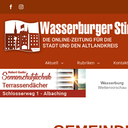
Skip
Facebook
Instagram
to
content
Aktuell
Rubriken
Kontakt