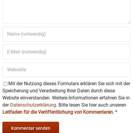
8. Neuerlass der
Hebesatz-Satzung
9. Informationen zur
Fernwärme Amerang
GmbH und Einrichtung eines Arbeitskreises
„Fernwärme“
10. Beschlussfassung zur
Auftragsvergabe
kommunale Wärmeplanung
11. Mitteilungen des Bürgermeisters
11.1 Bebauungsplan
Kirchensur Ost
–
Reiterbergerstraße – Planungsstand und
weiteres Vorgehen
11.2 Information zu
den
Bürgerversammlungen
11.3 Information aus dem Arbeitskreis
Haus für
Mit der Nutzung dieses Formulars erklären Sie sich mit der
Kinder/Vereine
Speicherung und Verarbeitung Ihrer Daten durch diese
11.4 Information zum Stand
Website einverstanden. Weitere Informationen erfahren Sie in
der
Straßenbaumaßnahmen
der
Datenschutzerklärung.
Bitte lesen Sie hier auch unseren
11.5 Sanierung der
Gemeindehalle
–
Leitfaden für die Veröffentlichung von Kommentaren
.
*
Sachstandsinformation und eventuell
Beschlussfassung zur Übernahme eines
erhöhten Selbstkostenanteils