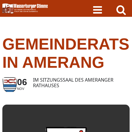
Skip
to
content
GEMEINDERATS
IN AMERANG
IM SITZUNGSSAAL DES AMERANGER
06
RATHAUSES
NOV