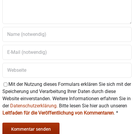
4.5 Antrag auf Baugenehmigung zum Abbruch
der bestehenden Gebäude, Neubau eines
Doppelhauses mit Einliegerwohnung und
Garage auf dem Grundstück Fl.Nr. 381/9,
Gemarkung Amerang
5. Vorstellung de
r kommunalen
Wärmeplanung
6. Beratung und Beschlussfassung zum
aktualisierten
Feuerwehrfahrzeug-Konzept
und Einleitung des Verfahrens zur Fahrzeug-
Neubeschaffung der FFW Amerang
7. Teilsanierung
der
Gemeindeverbindungsstraße Amerang –
Mit der Nutzung dieses Formulars erklären Sie sich mit der
Kirchensur im Bereich von Kammer bis
Speicherung und Verarbeitung Ihrer Daten durch diese
Suranger
– Vorberatung der Bedingungen
Website einverstanden. Weitere Informationen erfahren Sie in
8. Mitteilungen des Bürgermeisters
der
Datenschutzerklärung.
Bitte lesen Sie hier auch unseren
– Information zur aktuellen Fortschreibung des
Leitfaden für die Veröffentlichung von Kommentaren
.
*
örtlichen Regionalplans der Region 18
9. Anfragen