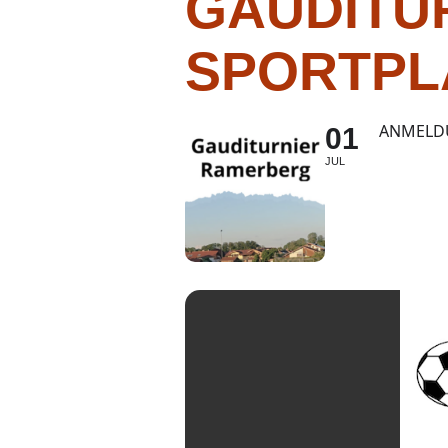
GAUDITU
SPORTPL
ANMELDU
01
JUL