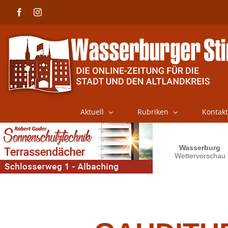
Skip
Facebook
Instagram
to
content
Aktuell
Rubriken
Kontakt