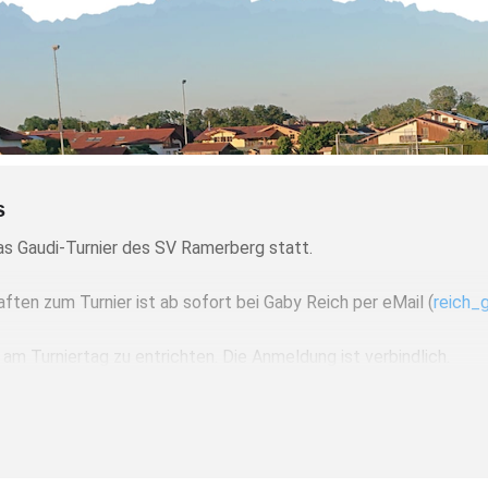
s
as Gaudi-Turnier des SV Ramerberg statt.
ten zum Turnier ist ab sofort bei Gaby Reich per eMail (
reich
 am Turniertag zu entrichten. Die Anmeldung ist verbindlich.
g, 1. Juli, ab 12 Uhr am Sportplatz in Ramerberg
statt.