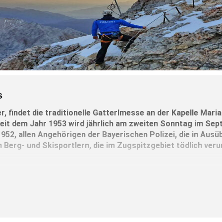
s
 findet die traditionelle Gatterlmesse an der Kapelle Mar
Seit dem Jahr 1953 wird jährlich am zweiten Sonntag im Se
52, allen Angehörigen der Bayerischen Polizei, die in Ausü
n Berg- und Skisportlern, die im Zugspitzgebiet tödlich veru
ie-bedingter Absage der Messe, freut sich Polizeipräsiden
rlmesse nun wieder in gewohnter Weise stattfinden kann.
Landespolizeidekan Msgr. Andreas Simbeck zelebriert und b