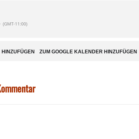
n Rahmen sorgt ein Bläserensemble des Polizeiorchesters B
0
(GMT-11:00)
 HINZUFÜGEN
ZUM GOOGLE KALENDER HINZUFÜGEN
 Kommentar