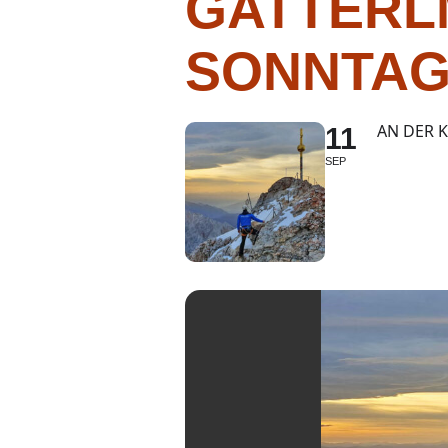
GATTERL
SONNTAG
AN DER 
11
SEP