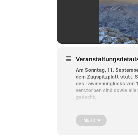
Veranstaltungsdetail
Am Sonntag, 11. September,
dem Zugspitzplatt statt. 
des Lawinenunglücks von 19
verstorben sind sowie alle
gedacht.
Nach zweijähriger, pandem
umso mehr, dass die Gatte
MEHR
Die Messe wird heuer von 