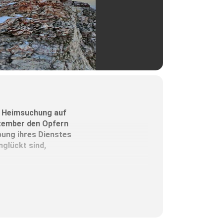
ia Heimsuchung auf
ptember den Opfern
bung ihres Dienstes
nglückt sind,
t Manfred Hauser
eginnt um 10.30