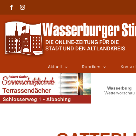
Skip
Facebook
Instagram
to
content
Aktuell
Rubriken
Kontakt