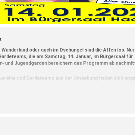
s
im Wunderland oder auch im Dschungel sind die Affen los. Nur
ardeteams, die am Samstag, 14. Januar, im Bürgersaal für
er- und Jugendgarden bereichern das Programm ab nachmit
vereine und Gardeteams aus der Umgebung haben sich anges
 Besuchern sicher.
die Erwachsenen-Gardemannschaften die Bühne. Es funkelt, glitz
hlichem Applaus animieren. Die FaGeHa mitsamt der Carambas a
d viele schöne Tänze anschauen mögen. Wichtiger Hinweis der 
däre Bürgersaal-Bar mit After-Show-Party.