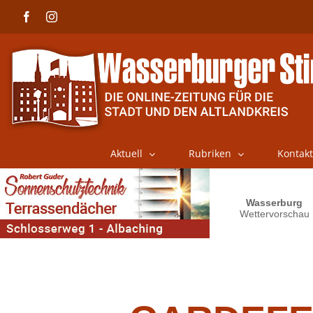
Skip
Facebook
Instagram
to
content
Aktuell
Rubriken
Kontakt