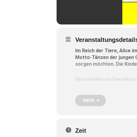
Veranstaltungsdetail
Im Reich der Tiere, Alice 
Motto-Tänzen der jungen G
sorgen möchten. Die Kind
Verschiedenste Faschings
ist den Besucherinnen und
MEHR
Ab 19 Uhr beherrschen dann 
Gäste zum Mitwippen und frö
Besucher, die gute Laune un
es heuer wieder die legen
Zeit