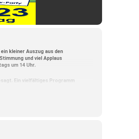
 ein kleiner Auszug aus den
 Stimmung und viel Applaus
tags um 14 Uhr.
agt. Ein vielfältiges Programm
ert, und die Rhythmen sollen alle
us Haag freuen sich auf viele
Carambas:
Zum Jubiläumsjahr gibt