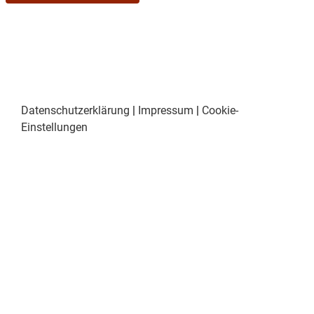
nicht zu kurz, denn die Carambas laden jeden
herzlich zu der legendären After-Show-Party ein,
um das Gardefestival noch einmal so richtig zu
feiern.
Die FaGeHa freut sich viele begeisterte und gut
gelaunte Besucher willkommen zu heißen.
Datenschutzerklärung
|
Impressum
|
Cookie-
Einstellungen
Lea Jezildjić/FaGeHa