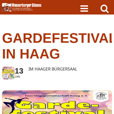
Skip
to
content
GARDEFESTIVA
IN HAAG
IM HAAGER BÜRGERSAAL
13
JAN