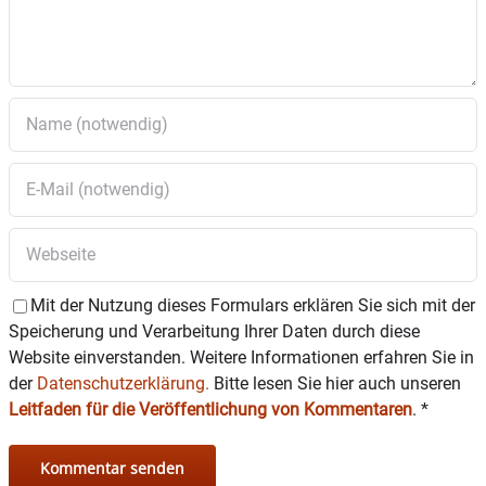
Zeitplan für buntes Programm
Den Anfang machen die Kinder- und
Teeniegarden
von 14 Uhr bis 18.40 Uhr. Von 19
bis 23 Uhr
bringen dann die
Erwachsenengruppen die Bühne zum Beben.
Egal ob Freaks, Aliens oder kleine Piraten die
Bühne beherrschen, ein vielfältiges Programm
Mit der Nutzung dieses Formulars erklären Sie sich mit der
ist für die Besucherinnen und Besucher
Speicherung und Verarbeitung Ihrer Daten durch diese
garantiert.
Website einverstanden. Weitere Informationen erfahren Sie in
der
Datenschutzerklärung.
Bitte lesen Sie hier auch unseren
Selbstverständlich ist auch für das leibliche Wohl
Leitfaden für die Veröffentlichung von Kommentaren
.
*
gesorgt. Den ganzen Tag über bewirten die
Carambas ihre Gäste dieses Jahr aus eigener
Hand. Auch gut gelaunte Partypeople kommen