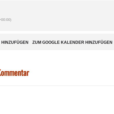
r
00:00)
gegen 18.30 Uhr
 HINZUFÜGEN
ZUM GOOGLE KALENDER HINZUFÜGEN
m späten Mittelalter neben München, Landshut und Ingolsta
r, was sich in der Architektur bis heute widerspiegelt.
ne Stadtführung mit einem kurzen Besuch des Gäubodenmus
 Kommentar
 kann das Gäubodenmuseum mit dem 1950 gefundenen „S
ie freie Zeit in der Stadt genossen werden, bevor es gege
ldung unter 08071/920369 bis Mittwoch, 25.Juni, 16 Uhr erfo
tmitglieder 35 Euro.