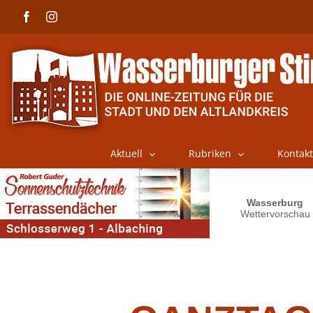
Skip
Facebook
Instagram
to
content
Aktuell
Rubriken
Kontakt