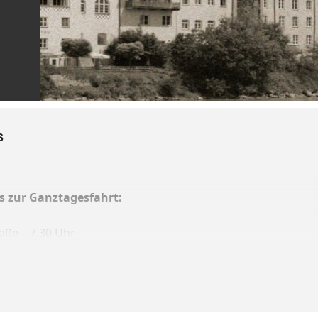
s
s zur Ganztagesfahrt:
ße – 7.30 Uhr
aße – 7.35 Uhr
r