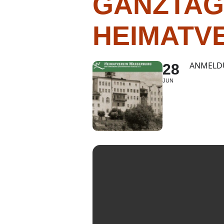
GANZTAG
HEIMATV
ANMELDUN
28
JUN