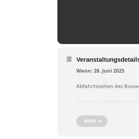
Veranstaltungsdetail
Wann: 28. Juni 2025
Abfahrtszeiten des Busse
Wasserburg Watzmannstra
St. Konrad/Ponschabaustr
MEHR
Altstadtbahnhof – 7.45 Uh